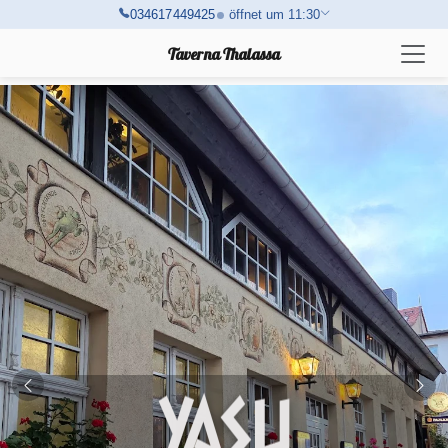
034617449425
öffnet um 11:30
×
Taverna Thalassa
11:30–21:00
Samstag
HEUTE
Montag
11:30–21:00
Dienstag
Geschlossen
Mittwoch
11:30–21:00
Donnerstag
11:30–21:00
Freitag
11:30–21:00
Sonntag
11:30–21:00
Reservieren