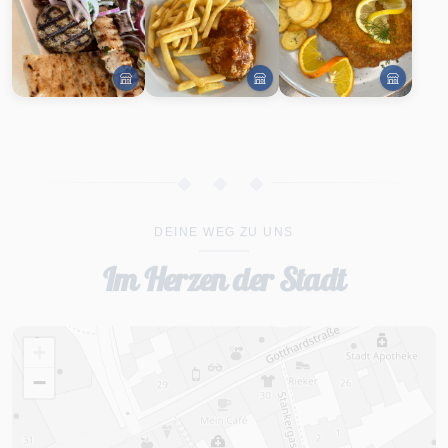
◆ ◆ ◆
DEINE WEG ZU UNS
Im Herzen der Stadt
+
−